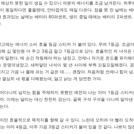
 예상치 못한 일이 생길 수 있으니 여분의 에너지를 조금 남겨둔다. 하루에
이 동일하다면 좋을텐데, 안타깝게도 매일 다르다. 잠을 못 잔 날에는 배
가 효과있는 날에는 배터리 80퍼센트, 생리 중일 때에는 배터리 2퍼센트. 
.
장고에는 에너지 소비 효율 등급 스티커 가 붙어 있다. 무려
1
등급. 조금
위해 십 몇만원 더 주고
3
등급 말고
1
등급으로 샀다. 효율적인 저 녀석은 
게 일한다. 매 순간 작동해야 하는 냉장고. 언제나 차가운 온도를 유지해야
는 운명의냉장고. 새하얗던 녀석이 몇 년 사이에 부쩍 꼬질꼬질해졌다. 
지고 가끔 나 몰래 쉬는 거 같은 데...... 괜찮아. 처음처럼 언제나 힘이 
 열심히 네 몫을 다해왔는데, 닳고 낡는 게 당연한 거야.
어다니며 넘치는 힘을 주체하지 못했던 예전의 나는 아마
1
등급 스티커
까. 이제는 달리는 대신 천천히 걷는다. 골목 구석 구석을 다니며 알아낸
는다.
지만 효율적으로 목적지를 향해 갈 수 있다. 느린데 오히려 더 빨리 도착
테는 아마
4
등급, 아주 가끔
3
등급 스티커가 붙어 있을 것 같다. 나쁘지 않