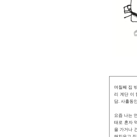
며칠째 집 
리 계단 이
담. 사흘동
요즘 나는 
태로 혼자 
을 가거나 
해치우고 집