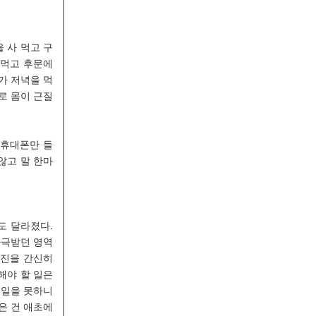
 사 먹고 구
 먹고 후문에
가 저녁을 먹
로 몸이 근질
 휴대폰만 들
않고 말 한마
도 달라졌다.
자극받던 영역
엔진을 간신히
해야 할 일은
 일을 못하니
은 건 애초에