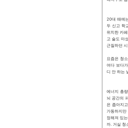
20
대 때에는
두 신고 학
위치한 카페
고 술도 마
근질하던 시
요즘은 청소
여다 보다가
디 안 하는 
에너지 총량
뇌 공간의 
은 좁아지고
가동하지만 
정해져 있는
까. 거실 