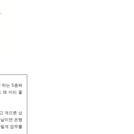
야 하는
5
층짜
 왜 이리 좋
고 게으른 상
 날이면 은행
그렇게 잡무를