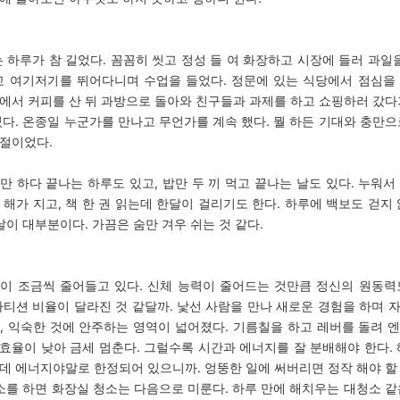
 하루가 참 길었다. 꼼꼼히 씻고 정성 들 여 화장하고 시장에 들러 과일을
교 여기저기를 뛰어다니며 수업을 들었다. 정문에 있는 식당에서 점심을
에서 커피를 산 뒤 과방으로 돌아와 친구들과 과제를 하고 쇼핑하러 갔다
셨다. 온종일 누군가를 만나고 무언가를 계속 했다. 뭘 하든 기대와 충만으
절이었다.
만 하다 끝나는 하루도 있고, 밥만 두 끼 먹고 끝나는 날도 있다. 누워서
 해가 지고, 책 한 권 읽는데 한달이 걸리기도 한다. 하루에 백보도 걷지 
날이 대부분이다. 가끔은 숨만 겨우 쉬는 것 같다.
이 조금씩 줄어들고 있다. 신체 능력이 줄어드는 것만큼 정신의 원동력
파티션 비율이 달라진 것 같달까. 낯선 사람을 만나 새로운 경험을 하며 
, 익숙한 것에 안주하는 영역이 넓어졌다. 기름칠을 하고 레버를
돌려 
효율이 낮아 금세 멈춘다. 그럴수록 시간과 에너지를 잘 분배해야 한다. 
데 에너지야말로 한정되어 있으니까. 엉뚱한 일에 써버리면 정작 해야 할
청소를 하면 화장실 청소는 다음으로 미룬다. 하루 만에 해치우는 대청소 같