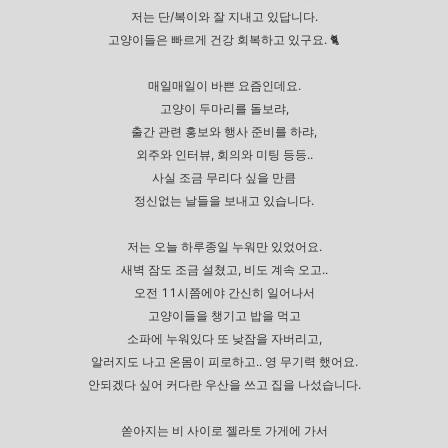
저는 단/복이와 잘 지내고 있답니다.
고양이들은 빠르게 건강 회복하고 있구요. 🐈
매일매일이 바쁜 요즘인데요.
고양이 두마리를 돌보랴,
출간 관련 홍보와 행사 준비를 하랴,
외주와 인터뷰, 회의와 미팅 등등..
사실 조금 무리다 싶을 만큼
정신없는 날들을 보내고 있습니다.
저는 오늘 하루종일 누워만 있었어요.
새벽 잠도 조금 설쳤고, 비도 계속 오고..
오전 11시쯤에야 간신히 일어나서
고양이들을 챙기고 밥을 먹고
소파에 누워있다 또 낮잠을 자버리고,
알러지도 나고 온몸이 피로하고.. 영 무기력 했어요.
안되겠다 싶어 커다란 우산을 쓰고 집을 나섰습니다.
쏟아지는 비 사이로 젤라토 가게에 가서