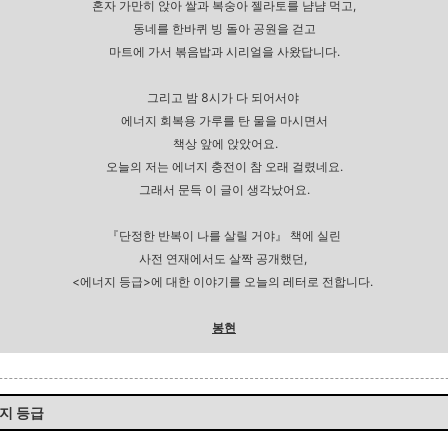
혼자 가만히 앉아 쌀과 복숭아 젤라토를 냠냠 먹고,
동네를 한바퀴 빙 돌아 공원을 걷고
마트에 가서 볶음밥과 시리얼을 사왔답니다.
그리고 밤 8시가 다 되어서야
에너지 회복용 가루를 탄 물을 마시면서
책상 앞에 앉았어요.
오늘의 저는 에너지 충전이 참 오래 걸렸네요.
그래서 문득 이 글이 생각났어요.
『단정한
반복이
나를
살릴
거야』 책에 실린
사전 연재에서도 살짝 공개했던,
<에너지 등급>에 대한 이야기를 오늘의 레터로 전합니다.
봉현
너지 등급